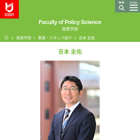
龍谷大学 You, Unlimited
MENU
Faculty of Policy Science
政策学部
ホーム
政策学部
教員・スタッフ紹介
吉本 圭佑
吉本 圭佑