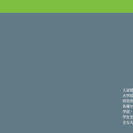
入試
大学
研究
各種
学部
学生
主な