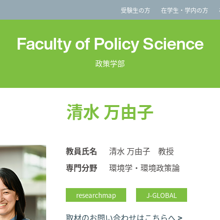
imited
受験生の方
在学生・学内の方
Faculty of Policy Science
政策学部
清水 万由子
教員氏名
清水 万由子 教授
専門分野
環境学・環境政策論
researchmap
J-GLOBAL
取材のお問い合わせはこちらへ