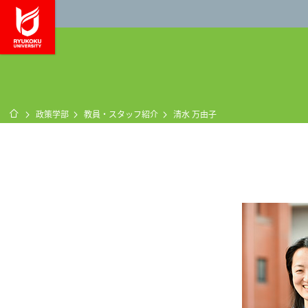
龍谷大学 You, Unl
ホーム
政策学部
教員・スタッフ紹介
清水 万由子