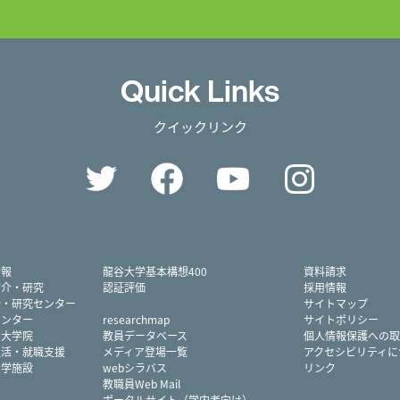
Quick Links
クイックリンク
Twitter
Facebook
YouTube
Instag
情報
龍谷大学基本構想400
資料請求
紹介・研究
認証評価
採用情報
所・研究センター
サイトマップ
センター
researchmap
サイトポリシー
・大学院
教員データベース
個人情報保護への取
生活・就職支援
メディア登場一覧
アクセシビリティに
大学施設
webシラバス
リンク
教職員Web Mail
ポータルサイト（学内者向け）