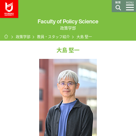
龍谷大学 You, Unlimited
MENU
Faculty of Policy Science
政策学部
ホーム
政策学部
教員・スタッフ紹介
大島 堅一
大島 堅一