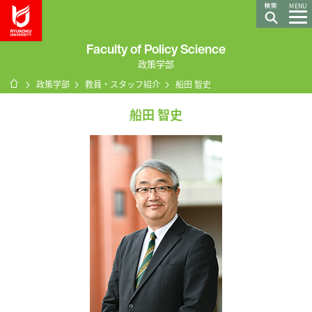
龍谷大学 You, Unlimited
MENU
Faculty of Policy Science
政策学部
ホーム
政策学部
教員・スタッフ紹介
船田 智史
船田 智史