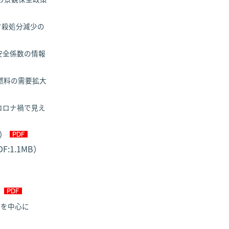
す殺処分減少の
安全係数の情報
燃料の需要拡大
コロナ禍で見え
B）
F:1.1MB）
）
題を中心に