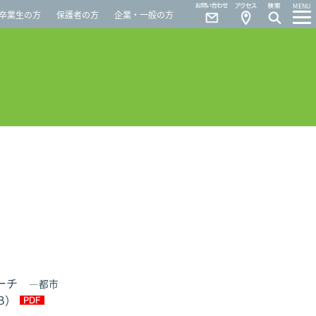
Contact
Access
MENU
卒業生の方
保護者の方
企業・一般の方
ローチ
―都市
MB）