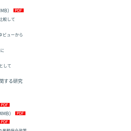
MB）
比較して
タビューから
象に
として
に関する研究
.4MB）
の景観保全政策