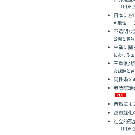
（PDF:
―
日本にお
（
可能性―
不透明な
公開と賞味
林業に関
における国
三重県熊
た課題と発
同性婚を
参議院議
自然による
都市緑
社会的孤
（PDF:
―