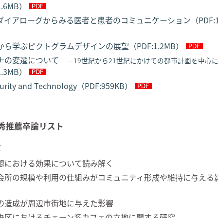
1.6MB）
ダイアローグからみる医者と患者のコミュニケーション（PDF:1.
ら学ぶピクトグラムデザインの展望（PDF:1.2MB）
ナの変遷について
―19世紀から21世紀にかけての都市計画を中心
1.3MB）
urity and Technology（PDF:959KB）
優秀推薦卒論リスト
ミ
想における効果について読み解く
会所の規模や利用の仕組みがコミュニティ形成や維持に与える
の造成が周辺市街地に与えた影響
央区におけるチェーン系カフェの立地に関する研究