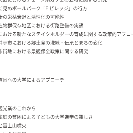
だ見ぬボールパーク「F ビレッジ」の行方
街の栄枯衰退と活性化の可能性
造物群保存地区における街路整備の実態
における新たなステイクホルダーの育成に関する政策的アプロ
井寺市における郷土食の洗練・伝承とまちの変化
市街地における景観保全政策に関する研究
貧困への大学によるアプローチ
観光業のこれから
家庭の貧困による子どもの大学進学の難しさ
と富士山噴火