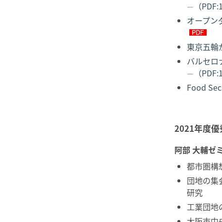
（PDF:
―
オープン
東京五輪か
バルセロ
（PDF:
―
Food Sec
2021年度
阿部 大輔ゼ
都市圏構
団地の集
研究
工業団地
大阪市中