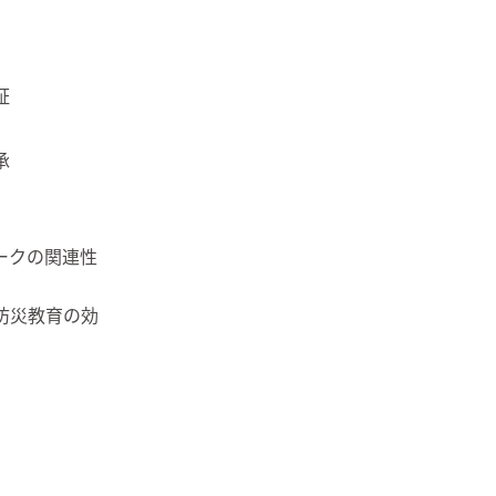
証
承
ークの関連性
防災教育の効