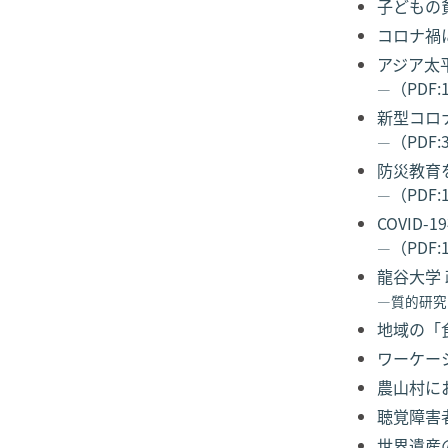
子どもの貧
コロナ禍
アジア太
（PDF:
―
新型コロ
（PDF:
―
防災教育
（PDF:
―
COVID
（PDF:
―
龍谷大学
―質的研究
地域の「食
ワーケー
農山村に
聴覚障害
世界遺産