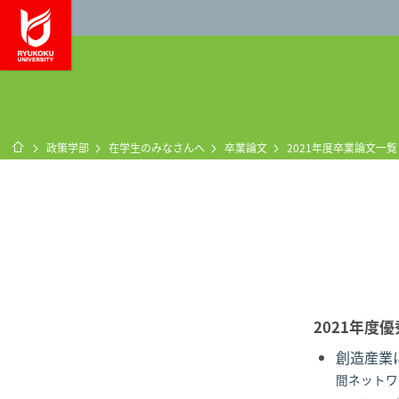
龍谷大学 You, Unl
ホーム
政策学部
在学生のみなさんへ
卒業論文
2021年度卒業論文一覧
2021年度
創造産業
間ネットワー