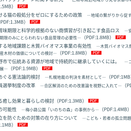
2.5MB）
ける猫の殺処分をゼロにするための政策
―地域の繋がりから促
PDF:1.3MB）
賞味期限と科学的根拠のない商慣習が引き起こす食品ロス
―
（PDF:1.8MB）
期限のみにとらわれない食品管理の必要性―
する地域課題と木質バイオマス事業の有効性
―木質バイオマス
（PDF:1.8MB）
産木材の価値についての検討―
野市で伝統ある資源が地域で持続的に継承していくには。
―
（PDF:1.9MB）
展―
めぐる憲法論的検討
（PDF:1M
―札幌地裁の判決を素材として―
員選挙制度の改革
（PD
―合区解消のための改憲論を視野に入れて―
癒し効果と暮らしの検討（PDF:1.3MB）
化の可能性
（PDF:1.4MB
―梅小路公園「いのちの森」の事例から―
立を防ぐための対策の在り方について
―こども・若者の孤立問
2.1MB）