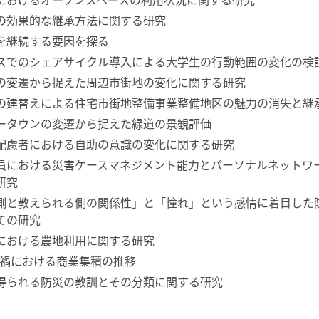
の効果的な継承方法に関する研究
を継続する要因を探る
スでのシェアサイクル導入による大学生の行動範囲の変化の検
の変遷から捉えた周辺市街地の変化に関する研究
の建替えによる住宅市街地整備事業整備地区の魅力の消失と継
ータウンの変遷から捉えた緑道の景観評価
配慮者における自助の意識の変化に関する研究
員における災害ケースマネジメント能力とパーソナルネットワ
研究
側と教えられる側の関係性」と「憧れ」という感情に着目した
ての研究
における農地利用に関する研究
-19禍における商業集積の推移
得られる防災の教訓とその分類に関する研究