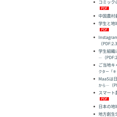
コミック
中国農村義
学生と地
Inst
（PDF:2
学生組織
（PDF:
―
ご当地キ
クター「キ
MaaS
（P
から―
スマート
日本の地域
地方創生