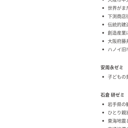
世界がま
下渕商店
伝統的建
創造産業
大阪府藤
ハノイ旧
安周永ゼミ
子どもの
石倉 研ゼミ
岩手県の
ひとり親
東海地震