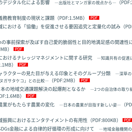
のデジタル化による影響
（PDF:
―出版社とマンガ家の視点から―
務教育制度の現状と課題（PDF:1.5MB）
域における「協働」を促進させる要因追究と定量化の試み（PDF:
agramの事前探索が及ぼす自己愛的脆弱性と目的地満足感の関連性
.3MB）
におけるナレッジマネジメントに関する研究
―知識共有の促進
2.1MB）
ャラクターの見た目が与える印象とそのグループ分類
―深草の
（PDF:2MB）
ヌガサタケコ」との比較―
は日本の地域交通課題解決の起爆剤となるか
―2つの自治体の取り
DF:1.6MB）
農業がもたらす農業の変化
（PD
―日本の農業が目指す新しい姿―
振興におけるエンタテイメントの有用性（PDF:800KB）
SDGs金融による自律的好循環の形成に向けて
―地域金融機関の