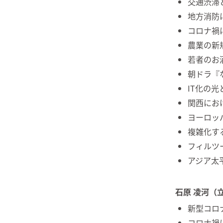
交通渋滞
地方消防
コロナ禍
農業の新
若者のお
朝ドラ『
IT化の光
関西にお
ヨーロッ
複雑化す
フィルツ
アジア太
石原 凌河（
新型コロ
コロナ禍