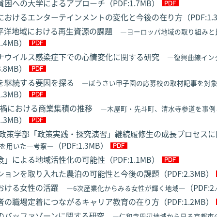
困への大学によるアプローチ（PDF:1.7MB）
におけるエンターテインメントの変化と今後の在り方（PDF:1.3
平洋地域における再生資源の課題
―ヨーロッパ地域の取り組みと
1.4MB）
ナウイルス感染症下での心情変化に関する研究
―復興曲線イン
3.8MB）
を継続する要因を探る
―ぼうさい甲子園の応募校の取材記事を対
1.3MB）
-19禍における商業集積の推移
―木屋町・先斗町、清水寺参道を事例
1.3MB）
 政策学部「政策実践・探究演習」継続履修生の成⻑プロセス
（PDF:1.3MB）
を用いた一考察―
」による地域活性化の可能性（PDF:1.1MB）
ションを取り入れた農泊の可能性と今後の課題（PDF:2.3MB）
おける女性の活躍
（PDF:2
―6次産業化からみる女性が輝く地域―
者の職場定着につながるキャリア教育の在り方（PDF:1.2MB）
のバッファゾーンに関する研究
―仁和寺周辺地域から見る京都市