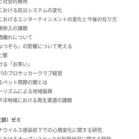
と社会的費用
における防災システムの変化
におけるエンターテインメントの変化と今後の在り方
規参入の課題
酒離れについて
なつぞら』の影響について考える
と闇
ける「お笑い」
パのプロサッカークラブ経営
るペット問題の闇とは
ーリズムによる地域振興
平洋地域における再生資源の課題
立部）ゼミ
ナウイルス感染症下での心情変化に関する研究
におけるオープンスペースの利用状況に関する研究