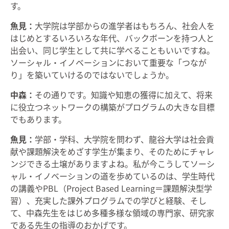
す。
魚見：
大学院は学部からの進学者はもちろん、社会人を
はじめとするいろいろな年代、バックボーンを持つ人と
出会い、同じ学生として共に学べることもいいですね。
ソーシャル・イノベーションにおいて重要な「つなが
り」を築いていけるのではないでしょうか。
中森：
その通りです。知識や知恵の獲得に加えて、将来
に役立つネットワークの構築がプログラムの大きな目標
でもあります。
魚見：
学部・学科、大学院を問わず、龍谷大学は社会貢
献や課題解決をめざす学生が集まり、そのためにチャレ
ンジできる土壌がありますよね。私が今こうしてソーシ
ャル・イノベーションの道を歩めているのは、学生時代
の講義やPBL（Project Based Learning＝課題解決型学
習）、充実した課外プログラムでの学びと経験、そし
て、中森先生をはじめ多種多様な領域の専門家、研究家
である先生の指導のおかげです。